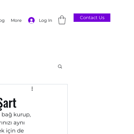
Contact Us
Log In
og
More
Şart
r bağ kurup, 
ınızı aynı 
k için de 