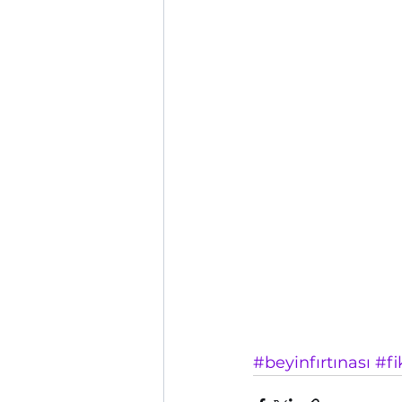
#beyinfırtınası
#fi