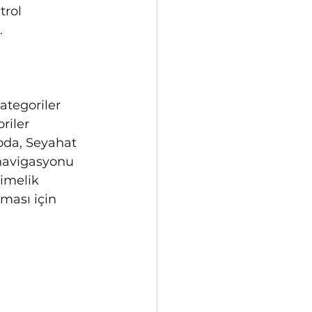
trol 
                 
ategoriler 
riler 
da, Seyahat 
 navigasyonu 
limelik 
ması için 